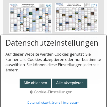
Datenschutzeinstellungen
Auf dieser Website werden Cookies genutzt. Sie
können alle Cookies akzeptieren oder nur bestimmte
auswählen. Sie können diese Einstellungen jederzeit
ändern.
Alle ablehnen
Alle akzeptieren
© 2026 ereisinger.de -
Erstellt mit dem Website-
Cookie-Einstellungen
Baukasten Zeta Producer
Datenschutzerklärung
|
Impressum